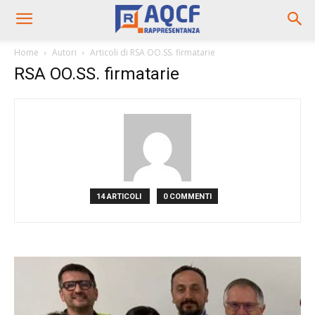
Home
Autori
Articoli di RSA OO.SS. firmatarie
RSA OO.SS. firmatarie
14 ARTICOLI
0 COMMENTI