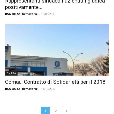
Rappresentanti sindacali aziendali giudica
positivamente...
RSA OO.SS. firmatarie
-
15/03/2019
Da RSA
Comau, Contratto di Solidarietà per il 2018
RSA OO.SS. firmatarie
-
11/12/2017
1
2