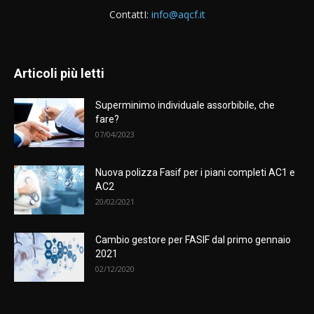
ContattI:
info@aqcf.it
Articoli più letti
Superminimo individuale assorbibile, che
fare?
07/04/2023
Nuova polizza Fasif per i piani completi AC1 e
AC2
20/02/2021
Cambio gestore per FASIF dal primo gennaio
2021
02/12/2020