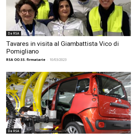
Da RSA
Tavares in visita al Giambattista Vico di
Pomigliano
RSA OO.SS. firmatarie
-
10/03/2023
Da RSA