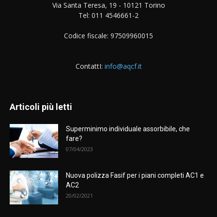
Via Santa Teresa, 19 - 10121 Torino
Tel: 011 4546661-2
Codice fiscale: 97509960015
ContattI:
info@aqcf.it
Articoli più letti
Superminimo individuale assorbibile, che
fare?
07/04/2023
Nuova polizza Fasif per i piani completi AC1 e
AC2
20/02/2021