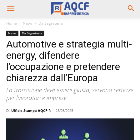
Home
News
Da Segreteria
News
Da Segreteria
Automotive e strategia multi-
energy, difendere
l’occupazione e pretendere
chiarezza dall’Europa
La transizione deve essere giusta, servono certezze
per lavoratori e imprese
Di
Ufficio Stampa AQCF-R
-
25/03/2025