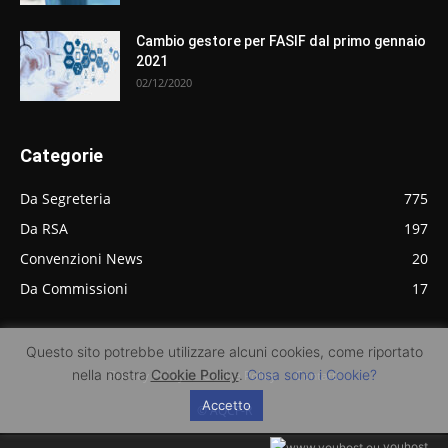
Cambio gestore per FASIF dal primo gennaio
2021
02/12/2020
Categorie
Da Segreteria
775
Da RSA
197
Convenzioni News
20
Da Commissioni
17
Questo sito potrebbe utilizzare alcuni cookies, come riportato
nella nostra
Cookie Policy
.
Cosa sono i Cookie?
Privacy Policy
Cookie Policy
Contatti
Accetto
© AQCF-R
youhost