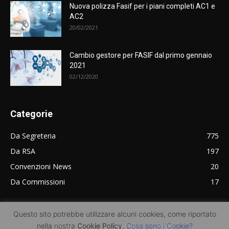
Nuova polizza Fasif per i piani completi AC1 e
AC2
20/02/2021
Cambio gestore per FASIF dal primo gennaio
2021
02/12/2020
Categorie
Da Segreteria
775
Da RSA
197
Convenzioni News
20
Da Commissioni
17
Questo sito potrebbe utilizzare alcuni cookies, come riportato
nella nostra
Cookie Policy
.
Cosa sono i Cookie?
Privacy Policy
Cookie Policy
Contatti