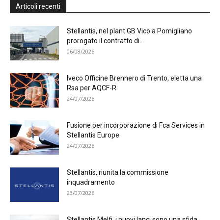
Articoli recenti
vuoto
questo
campo.
Stellantis, nel plant GB Vico a Pomigliano
prorogato il contratto di...
06/08/2026
Iveco Officine Brennero di Trento, eletta una
Rsa per AQCF-R
24/07/2026
Fusione per incorporazione di Fca Services in
Stellantis Europe
24/07/2026
Stellantis, riunita la commissione
inquadramento
23/07/2026
Stellantis Melfi, i nuovi lanci sono una sfida