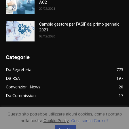
AC2
20/02/2021
Cambio gestore per FASIF dal primo gennaio
2021
02/12/2020
Categorie
Da Segreteria
775
Da RSA
197
Convenzioni News
20
Da Commissioni
17
Questo sito potrebbe utilizzare alcuni cookies, come riportato
nella nostra
Cookie Policy
.
Cosa sono i Cookie?
Privacy Policy
Cookie Policy
Contatti