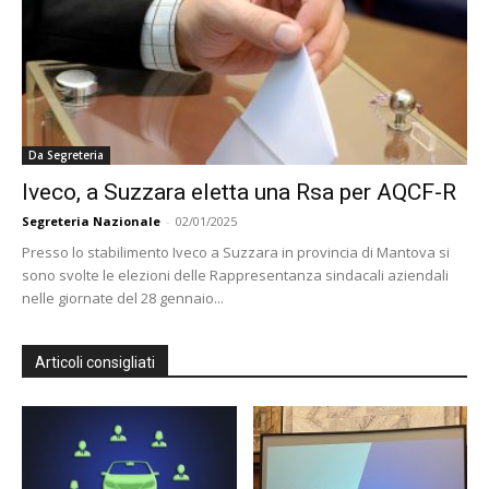
Da Segreteria
Iveco, a Suzzara eletta una Rsa per AQCF-R
Segreteria Nazionale
-
02/01/2025
Presso lo stabilimento Iveco a Suzzara in provincia di Mantova si
sono svolte le elezioni delle Rappresentanza sindacali aziendali
nelle giornate del 28 gennaio...
Articoli consigliati