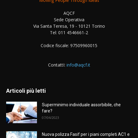
Moving People Through Ideas
AQCF
Sede Operativa
Via Santa Teresa, 19 - 10121 Torino
Tel: 011 4546661-2
Codice fiscale: 97509960015
ContattI:
info@aqcf.it
Articoli più letti
Superminimo individuale assorbibile, che
fare?
07/04/2023
Nuova polizza Fasif per i piani completi AC1 e