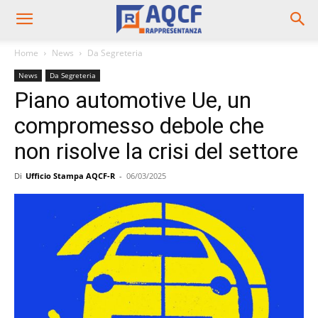
Home
News
Da Segreteria
News
Da Segreteria
Piano automotive Ue, un
compromesso debole che
non risolve la crisi del settore
Di
Ufficio Stampa AQCF-R
-
06/03/2025