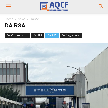
Home
News
Da RSA
DA RSA
Da Commissioni
Da RLS
Da RSA
Da Segreteria