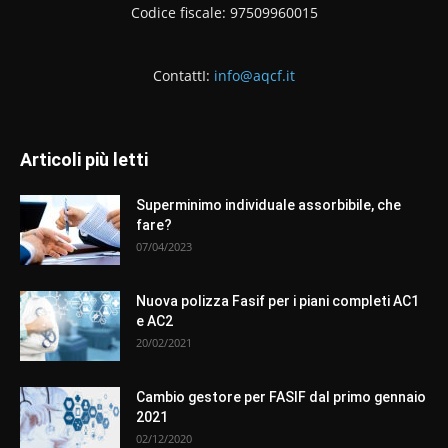
Codice fiscale: 97509960015
ContattI:
info@aqcf.it
Articoli più letti
Superminimo individuale assorbibile, che
fare?
07/04/2023
Nuova polizza Fasif per i piani completi AC1
e AC2
20/02/2021
Cambio gestore per FASIF dal primo gennaio
2021
02/12/2020