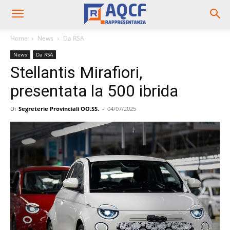
Home
News
Da RSA
News
Da RSA
Stellantis Mirafiori,
presentata la 500 ibrida
Di
Segreterie Provinciali OO.SS.
-
04/07/2025