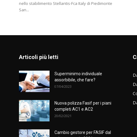
nello stabilimento Stellantis-Fca Italy di Piedimonte
San...
Articoli più letti
C
Superminimo individuale
Da
assorbibile, che fare?
D
07/04/2023
C
D
Nuova polizza Fasif per i piani
completi AC1 e AC2
20/02/2021
Cambio gestore per FASIF dal