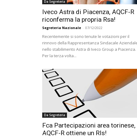
Da Segreteria
Iveco Astra di Piacenza, AQCF-R
riconferma la propria Rsa!
Segreteria Nazionale
-
07/12/2022
Recentemente si sono tenute le votazioni per il
rinnovo della Rappresentanza Sindacale Aziendal
nello stabilimento Astra di Iveco Group a Piacenza.
Per la terza volta...
Da Segreteria
Fca Partecipazioni area torinese,
AQCF-R ottiene un Rls!