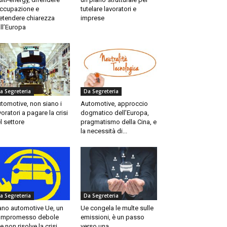
occupazione e
tutelare lavoratori e
etendere chiarezza
imprese
ll’Europa
a Segreteria
Da Segreteria
tomotive, non siano i
Automotive, approccio
voratori a pagare la crisi
dogmatico dell’Europa,
l settore
pragmatismo della Cina, e
la necessità di...
a Segreteria
Da Segreteria
ano automotive Ue, un
Ue congela le multe sulle
ompromesso debole
emissioni, è un passo
e non risolve la crisi...
verso una...