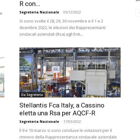
R con...
Segreteria Nazionale
-
05/12/2022
re
Si sono svolte il 28, 29, 30 novembre e il 1 e 2
dicembre 2022, le elezioni dei Rappresentanti
sindacali aziendali (Rsa) agli Enti...
Da Segreteria
Stellantis Fca Italy, a Cassino
eletta una Rsa per AQCF-R
Segreteria Nazionale
-
17/03/2022
Il 9 e 10 marzo si sono concluse le votazioni per il
rinnovo della Rappresentanza sindacale aziendale