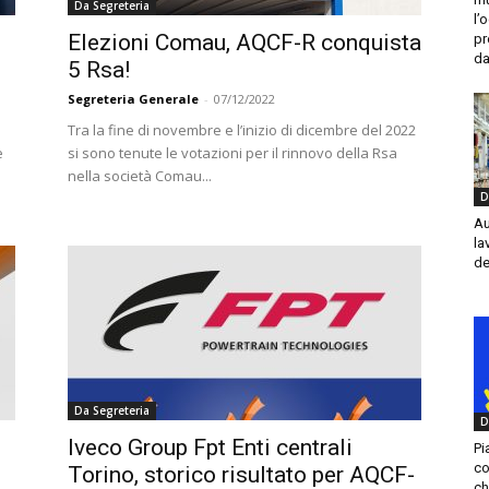
Da Segreteria
l’
Elezioni Comau, AQCF-R conquista
pr
da
5 Rsa!
Segreteria Generale
-
07/12/2022
Tra la fine di novembre e l’inizio di dicembre del 2022
e
si sono tenute le votazioni per il rinnovo della Rsa
nella società Comau...
D
Au
la
de
Da Segreteria
D
Iveco Group Fpt Enti centrali
Pi
c
Torino, storico risultato per AQCF-
ch