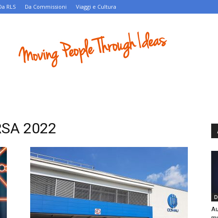
Da RLS
Da Commissioni
Viaggi e Cultura
 RSA 2022
D
Au
mu