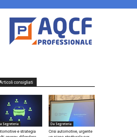
Articoli consigliati
a Segreteria
Da Segreteria
tomotive e strategia
Crisi automotive, urgente
lti-energy, difendere
un piano strutturale per