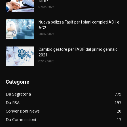
fare?
07/04/2023
Nuova polizza Fasif per i piani completi AC1 e
AC2
20/02/2021
Cambio gestore per FASIF dal primo gennaio
2021
02/12/2020
Categorie
Da Segreteria
775
Da RSA
197
Convenzioni News
20
Da Commissioni
17