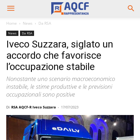
Home
News
Da RSA
News
Da RSA
Iveco Suzzara, siglato un
accordo che favorisce
l’occupazione stabile
Nonostante uno scenario macroeconomico
instabile, le stime produttive e le previsioni
occupazionali sono positive
Di
RSA AQCF-R Iveco Suzzara
-
17/07/2023