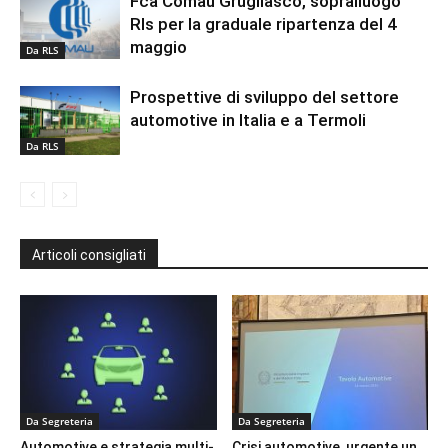
Fca Comau Grugliasco, sopralluogo
Rls per la graduale ripartenza del 4
maggio
Da RLS
Prospettive di sviluppo del settore
automotive in Italia e a Termoli
Da RLS
Articoli consigliati
Da Segreteria
Da Segreteria
Automotive e strategia multi-
Crisi automotive, urgente un