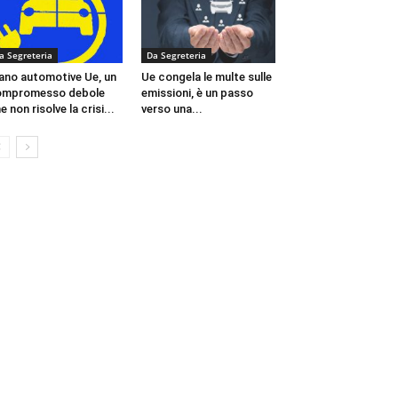
a Segreteria
Da Segreteria
ano automotive Ue, un
Ue congela le multe sulle
ompromesso debole
emissioni, è un passo
e non risolve la crisi...
verso una...