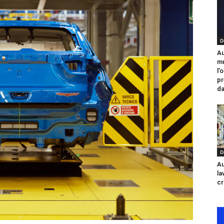
D
Au
mu
l’
pr
da
D
Au
la
cr