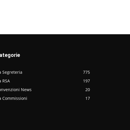
ategorie
 Segreteria
775
a RSA
197
onvenzioni News
20
a Commissioni
17