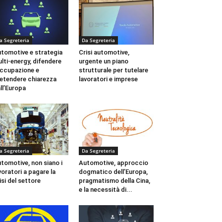
a Segreteria
Da Segreteria
tomotive e strategia
Crisi automotive,
lti-energy, difendere
urgente un piano
occupazione e
strutturale per tutelare
etendere chiarezza
lavoratori e imprese
ll’Europa
a Segreteria
Da Segreteria
tomotive, non siano i
Automotive, approccio
voratori a pagare la
dogmatico dell’Europa,
isi del settore
pragmatismo della Cina,
e la necessità di...