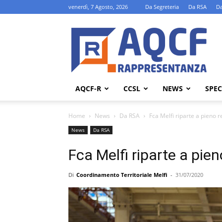
venerdì, 7 Agosto, 2026
Da Segreteria
Da RSA
Da
AQCF-
R
AQCF-R
CCSL
NEWS
SPEC
Home
News
Da RSA
Fca Melfi riparte a pieno 
News
Da RSA
Fca Melfi riparte a pie
Di
Coordinamento Territoriale Melfi
-
31/07/2020