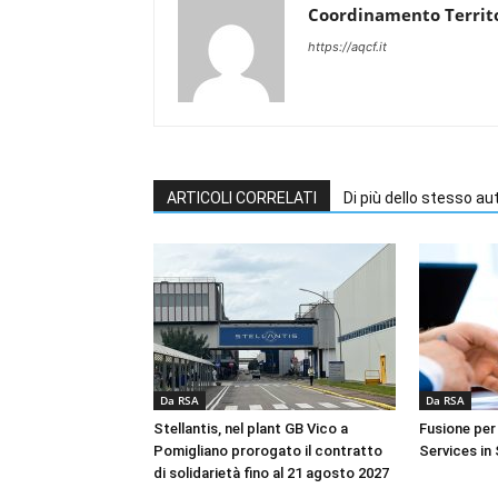
Coordinamento Territo
https://aqcf.it
ARTICOLI CORRELATI
Di più dello stesso au
Da RSA
Da RSA
Stellantis, nel plant GB Vico a
Fusione per
Pomigliano prorogato il contratto
Services in 
di solidarietà fino al 21 agosto 2027