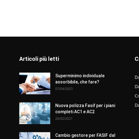
Articoli più letti
C
Superminimo individuale
Da
assorbibile, che fare?
D
07/04/2023
C
D
Nuova polizza Fasif per i piani
completi AC1 e AC2
20/02/2021
Cambio gestore per FASIF dal