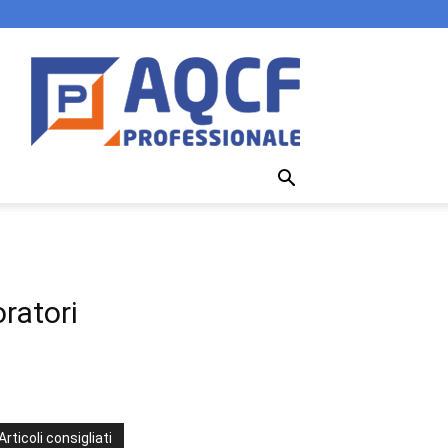
oratori
Articoli consigliati