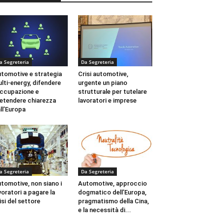
a Segreteria
Da Segreteria
tomotive e strategia
Crisi automotive,
lti-energy, difendere
urgente un piano
occupazione e
strutturale per tutelare
etendere chiarezza
lavoratori e imprese
ll’Europa
a Segreteria
Da Segreteria
tomotive, non siano i
Automotive, approccio
voratori a pagare la
dogmatico dell’Europa,
isi del settore
pragmatismo della Cina,
e la necessità di...