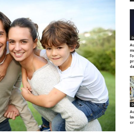
D
Au
mu
l’
pr
da
D
Au
la
cr