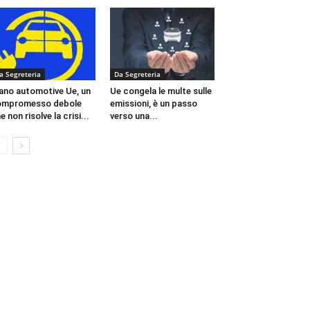
a Segreteria
Da Segreteria
ano automotive Ue, un
Ue congela le multe sulle
ompromesso debole
emissioni, è un passo
e non risolve la crisi...
verso una...