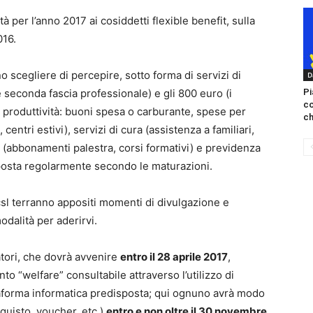
tà per l’anno 2017 ai cosiddetti flexible benefit, sulla
016.
no scegliere di percepire, sotto forma di servizi di
D
Pi
 e seconda fascia professionale) e gli 800 euro (i
c
 di produttività: buoni spesa o carburante, spese per
ch
 centri estivi), servizi di cura (assistenza a familiari,
ne (abbonamenti palestra, corsi formativi) e previdenza
sposta regolarmente secondo le maturazioni.
csl terranno appositi momenti di divulgazione e
odalità per aderirvi.
atori, che dovrà avvenire
entro il 28 aprile 2017
,
to “welfare” consultabile attraverso l’utilizzo di
ttaforma informatica predisposta; qui ognuno avrà modo
cquisto, voucher, etc.)
entro e non oltre il 30 novembre