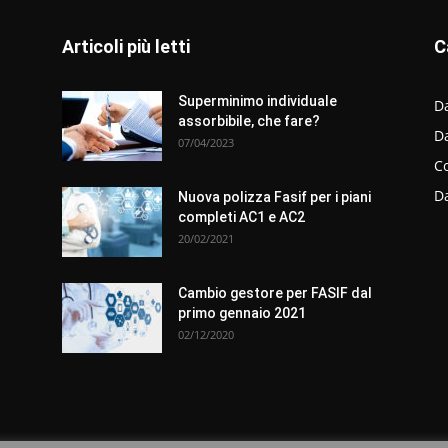
Articoli più letti
C
Superminimo individuale
Da
assorbibile, che fare?
D
07/04/2023
C
D
Nuova polizza Fasif per i piani
completi AC1 e AC2
20/02/2021
Cambio gestore per FASIF dal
primo gennaio 2021
02/12/2020