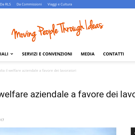
Da RLS
Da Commissioni
Viaggi e Cultura
IALI
SERVIZI E CONVENZIONI
MEDIA
CONTATTI
lia il welfare aziendale a favore dei lavoratori
 welfare aziendale a favore dei lav
017