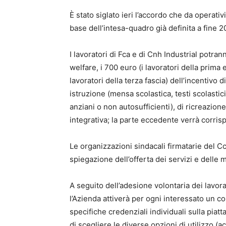
È stato siglato ieri l’accordo che da operativi
base dell’intesa-quadro già definita a fine 2
I lavoratori di Fca e di Cnh Industrial potran
welfare, i 700 euro (i lavoratori della prima
lavoratori della terza fascia) dell’incentivo
istruzione (mensa scolastica, testi scolastici,
anziani o non autosufficienti), di ricreazio
integrativa; la parte eccedente verrà corri
Le organizzazioni sindacali firmatarie del C
spiegazione dell’offerta dei servizi e delle m
A seguito dell’adesione volontaria dei lavor
l’Azienda attiverà per ogni interessato un con
specifiche credenziali individuali sulla pia
di scegliere le diverse opzioni di utilizzo (a