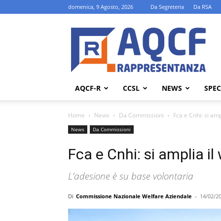
domenica, 9 Agosto, 2026
Da Segreteria
Da RSA
AQCF-
R
AQCF-R
CCSL
NEWS
SPEC
Home
News
Da Commissioni
Fca e Cnhi: si amp
News
Da Commissioni
Fca e Cnhi: si amplia il
L’adesione è su base volontaria
Di
Commissione Nazionale Welfare Aziendale
-
14/02/2