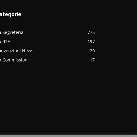
ategorie
 Segreteria
775
a RSA
197
onvenzioni News
20
a Commissioni
17