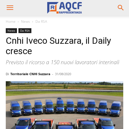
Home
News
Da RSA
News
Da RSA
Cnhi Iveco Suzzara, il Daily
cresce
Previsto il ricorso a 150 nuovi lavoratori interinali
Di
Territoriale CNHI Suzzara
-
31/08/2020