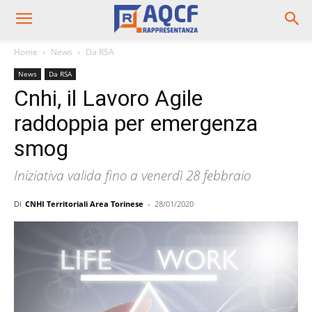
Home
News
Da RSA
News
Da RSA
Cnhi, il Lavoro Agile
raddoppia per emergenza
smog
Iniziativa valida fino a venerdì 28 febbraio
Di
CNHI Territoriali Area Torinese
-
28/01/2020