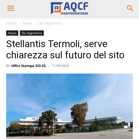
Home
News
Da Segreteria
News
Da Segreteria
Stellantis Termoli, serve
chiarezza sul futuro del sito
Di
Uffici Stampa OO.SS.
-
11/09/2024