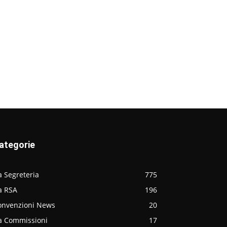
ategorie
 Segreteria
775
a RSA
196
onvenzioni News
20
a Commissioni
17