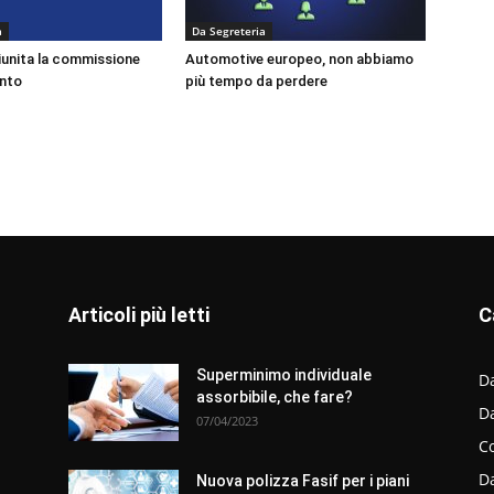
a
Da Segreteria
riunita la commissione
Automotive europeo, non abbiamo
nto
più tempo da perdere
Articoli più letti
C
Superminimo individuale
Da
assorbibile, che fare?
D
07/04/2023
C
D
Nuova polizza Fasif per i piani