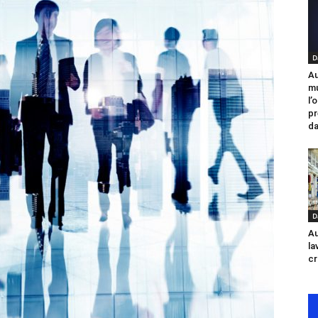
D
Au
mu
l’
pr
da
D
Au
la
cr