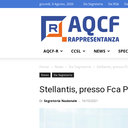
giovedì, 6 Agosto, 2026
Da Segreteria
Da RSA
Da
AQCF-
R
AQCF-R
CCSL
NEWS
SPEC
Home
News
Da Segreteria
Stellantis, presso 
News
Da Segreteria
Stellantis, presso Fca
Di
Segreteria Nazionale
-
16/10/2021