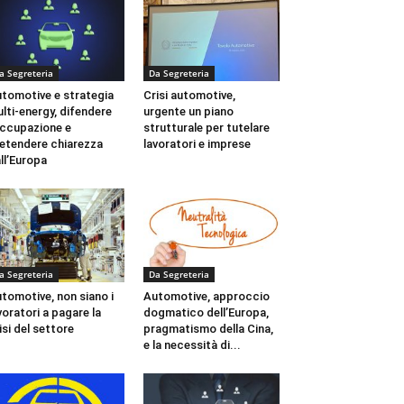
a Segreteria
Da Segreteria
tomotive e strategia
Crisi automotive,
lti-energy, difendere
urgente un piano
occupazione e
strutturale per tutelare
etendere chiarezza
lavoratori e imprese
ll’Europa
a Segreteria
Da Segreteria
tomotive, non siano i
Automotive, approccio
voratori a pagare la
dogmatico dell’Europa,
isi del settore
pragmatismo della Cina,
e la necessità di...