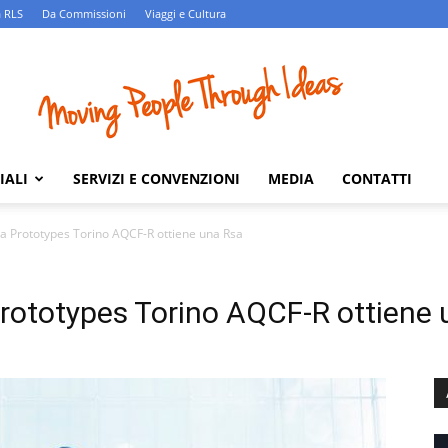
 RLS
Da Commissioni
Viaggi e Cultura
IALI
SERVIZI E CONVENZIONI
MEDIA
CONTATTI
Fca Prototypes Torino AQCF-R ottiene una Rsa
 Prototypes Torino AQCF-R ottiene