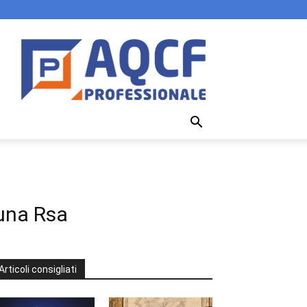
 una Rsa
Articoli consigliati