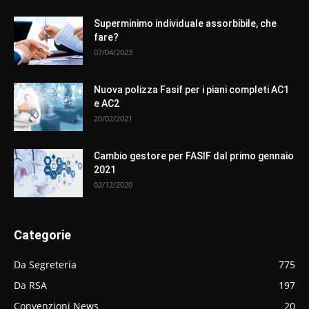
Superminimo individuale assorbibile, che
fare?
07/04/2023
Nuova polizza Fasif per i piani completi AC1
e AC2
20/02/2021
Cambio gestore per FASIF dal primo gennaio
2021
02/12/2020
Categorie
Da Segreteria
775
Da RSA
197
Convenzioni News
20