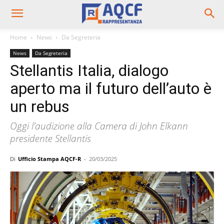
Home
News
Da Segreteria
News
Da Segreteria
Stellantis Italia, dialogo
aperto ma il futuro dell’auto è
un rebus
Oggi l’audizione alla Camera di John Elkann
presidente Stellantis
Di
Ufficio Stampa AQCF-R
-
20/03/2025