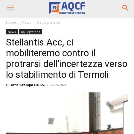
Home
News
Da Segreteria
News
Da Segreteria
Stellantis Acc, ci
mobiliteremo contro il
protrarsi dell’incertezza verso
lo stabilimento di Termoli
Di
Uffici Stampa OO.SS.
-
17/09/2024