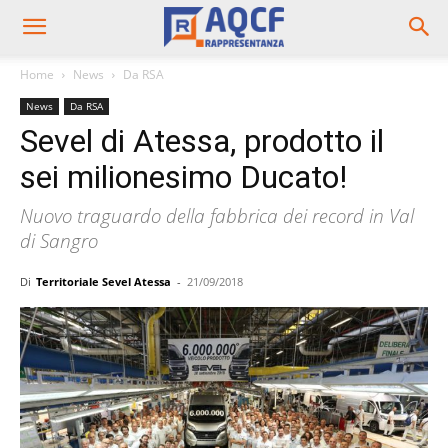
Home
News
Da RSA
News
Da RSA
Sevel di Atessa, prodotto il
sei milionesimo Ducato!
Nuovo traguardo della fabbrica dei record in Val
di Sangro
Di
Territoriale Sevel Atessa
-
21/09/2018