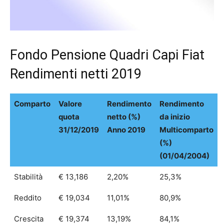
Fondo Pensione Quadri Capi Fiat
Rendimenti netti 2019
Comparto
Valore
Rendimento
Rendimento
quota
netto (%)
da inizio
31/12/2019
Anno 2019
Multicomparto
(%)
(01/04/2004)
Stabilità
€ 13,186
2,20%
25,3%
Reddito
€ 19,034
11,01%
80,9%
Crescita
€ 19,374
13,19%
84,1%