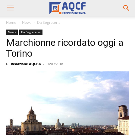
Home
News
Da Segreteria
News
Da Segreteria
Marchionne ricordato oggi a
Torino
Di
Redazione AQCF-R
-
14/09/2018