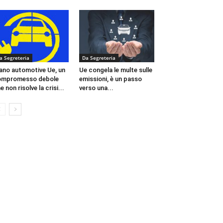
a Segreteria
Da Segreteria
ano automotive Ue, un
Ue congela le multe sulle
ompromesso debole
emissioni, è un passo
e non risolve la crisi...
verso una...