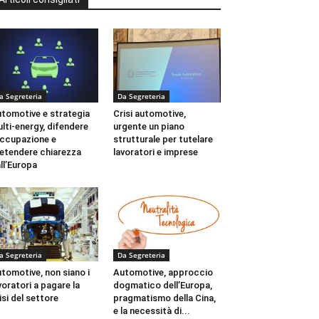
a Segreteria
Da Segreteria
tomotive e strategia
Crisi automotive,
lti-energy, difendere
urgente un piano
occupazione e
strutturale per tutelare
etendere chiarezza
lavoratori e imprese
ll’Europa
a Segreteria
Da Segreteria
tomotive, non siano i
Automotive, approccio
voratori a pagare la
dogmatico dell’Europa,
isi del settore
pragmatismo della Cina,
e la necessità di...