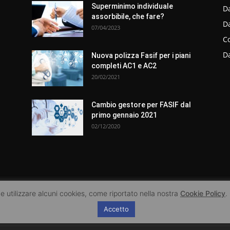
Superminimo individuale
Da
assorbibile, che fare?
D
07/04/2023
C
D
Nuova polizza Fasif per i piani
completi AC1 e AC2
20/02/2021
Cambio gestore per FASIF dal
primo gennaio 2021
02/12/2020
 utilizzare alcuni cookies, come riportato nella nostra
Cookie Policy
.
Accetto