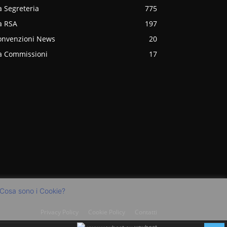
 Segreteria
775
a RSA
197
onvenzioni News
20
a Commissioni
17
Cosa sono i Cookie?
Privacy Policy
Cookie Policy
Contatti