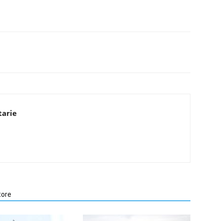
tarie
tore