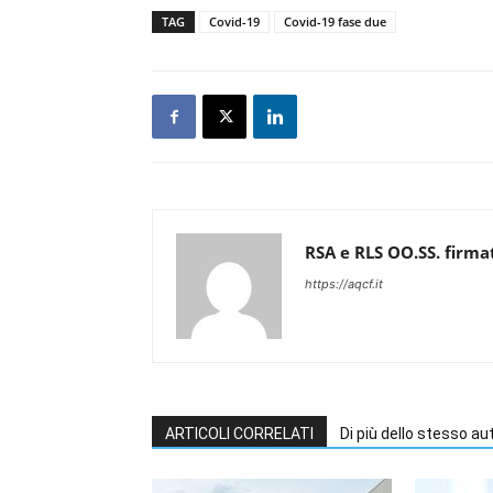
TAG
Covid-19
Covid-19 fase due
RSA e RLS OO.SS. firma
https://aqcf.it
ARTICOLI CORRELATI
Di più dello stesso au