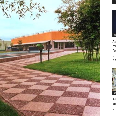
D
Au
mu
l’
pr
da
D
Au
la
cr