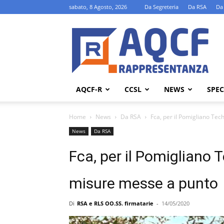
sabato, 8 Agosto, 2026
Da Segreteria
Da RSA
Da
AQCF-
R
AQCF-R
CCSL
NEWS
SPEC
Home
News
Da RSA
Fca, per il Pomigliano Tech
News
Da RSA
Fca, per il Pomigliano 
misure messe a punto
Di
RSA e RLS OO.SS. firmatarie
-
14/05/2020