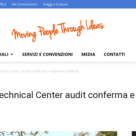
 RLS
Da Commissioni
Viaggi e Cultura
IALI
SERVIZI E CONVENZIONI
MEDIA
CONTATTI
nical Center audit conferma e approva tutte le...
Technical Center audit conferma e