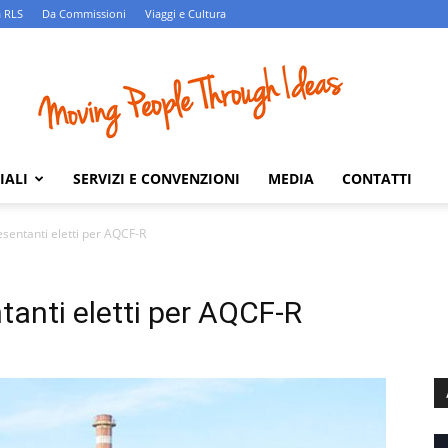
 RLS
Da Commissioni
Viaggi e Cultura
IALI
SERVIZI E CONVENZIONI
MEDIA
CONTATTI
esentanti eletti per AQCF-R
ntanti eletti per AQCF-R