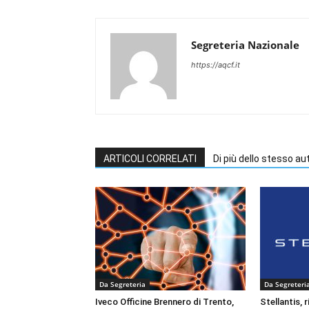
Segreteria Nazionale
https://aqcf.it
ARTICOLI CORRELATI
Di più dello stesso au
Da Segreteria
Da Segreteri
Iveco Officine Brennero di Trento,
Stellantis, 