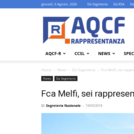
giovedì, 6 Agosto, 2026
Da Segreteria
Da RSA
Da
AQCF-
R
AQCF-R
CCSL
NEWS
SPEC
Home
News
Da Segreteria
Fca Melfi, sei rappr
News
Da Segreteria
Fca Melfi, sei rapprese
Di
Segreteria Nazionale
-
19/03/2018