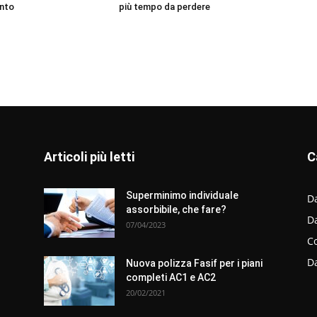
nto
più tempo da perdere
Articoli più letti
C
Superminimo individuale
Da
assorbibile, che fare?
D
07/04/2023
C
D
Nuova polizza Fasif per i piani
completi AC1 e AC2
20/02/2021