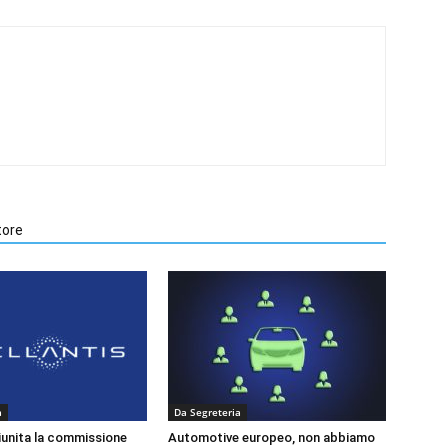
tore
a
Da Segreteria
riunita la commissione
Automotive europeo, non abbiamo