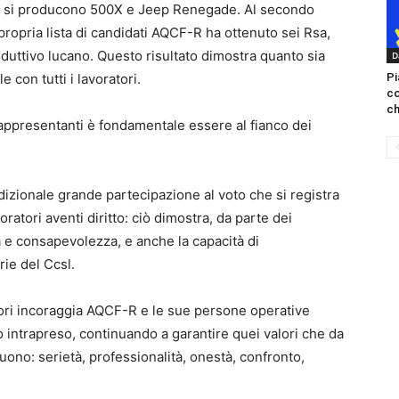
ove si producono 500X e Jeep Renegade. Al secondo
ropria lista di candidati AQCF-R ha ottenuto sei Rsa,
duttivo lucano. Questo risultato dimostra quanto sia
D
Pi
 con tutti i lavoratori.
c
ch
rappresentanti è fondamentale essere al fianco dei
adizionale grande partecipazione al voto che si registra
voratori aventi diritto: ciò dimostra, da parte dei
à e consapevolezza, e anche la capacità di
ie del Ccsl.
ori incoraggia AQCF-R e le sue persone operative
 intrapreso, continuando a garantire quei valori che da
ono: serietà, professionalità, onestà, confronto,