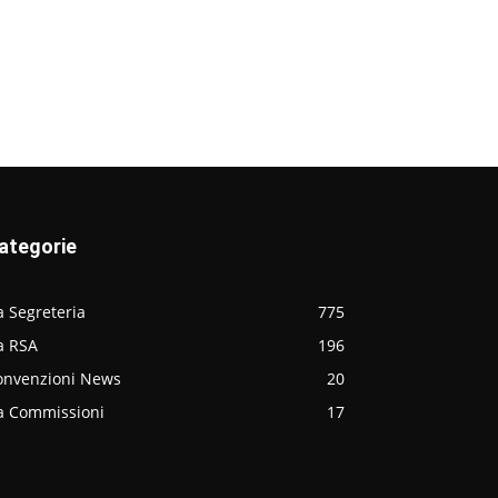
ategorie
 Segreteria
775
a RSA
196
onvenzioni News
20
a Commissioni
17