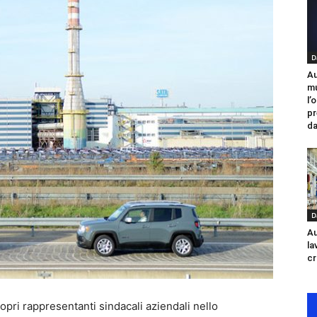
D
Au
mu
l’
pr
da
D
Au
la
cr
pri rappresentanti sindacali aziendali nello