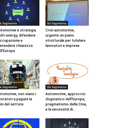
a Segreteria
Da Segreteria
tomotive e strategia
Crisi automotive,
lti-energy, difendere
urgente un piano
occupazione e
strutturale per tutelare
etendere chiarezza
lavoratori e imprese
ll’Europa
a Segreteria
Da Segreteria
tomotive, non siano i
Automotive, approccio
voratori a pagare la
dogmatico dell’Europa,
isi del settore
pragmatismo della Cina,
e la necessità di...