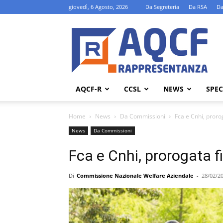
giovedì, 6 Agosto, 2026
Da Segreteria
Da RSA
Da
AQCF-
R
AQCF-R
CCSL
NEWS
SPEC
Home
News
Da Commissioni
Fca e Cnhi, proro
News
Da Commissioni
Fca e Cnhi, prorogata f
Di
Commissione Nazionale Welfare Aziendale
-
28/02/2