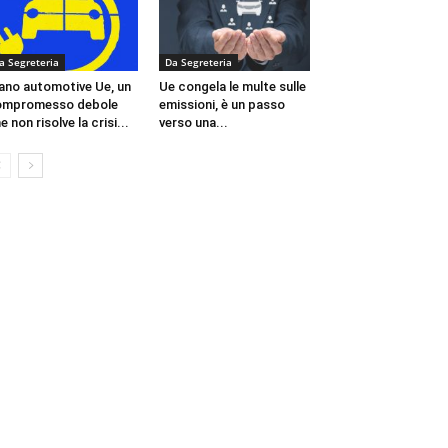
a Segreteria
Da Segreteria
ano automotive Ue, un
Ue congela le multe sulle
ompromesso debole
emissioni, è un passo
e non risolve la crisi...
verso una...