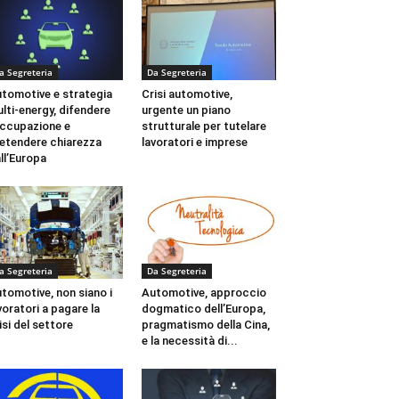
a Segreteria
Da Segreteria
tomotive e strategia
Crisi automotive,
lti-energy, difendere
urgente un piano
occupazione e
strutturale per tutelare
etendere chiarezza
lavoratori e imprese
ll’Europa
a Segreteria
Da Segreteria
tomotive, non siano i
Automotive, approccio
voratori a pagare la
dogmatico dell’Europa,
isi del settore
pragmatismo della Cina,
e la necessità di...