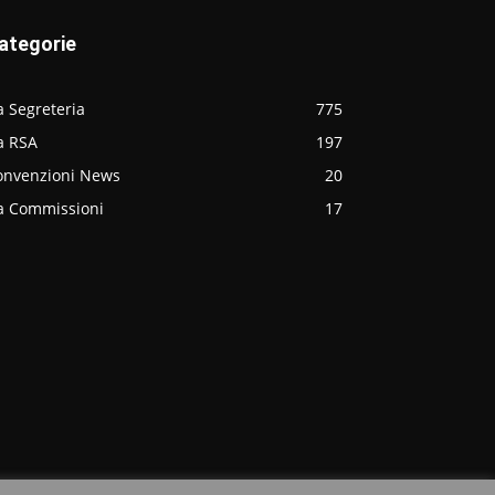
ategorie
 Segreteria
775
a RSA
197
onvenzioni News
20
a Commissioni
17