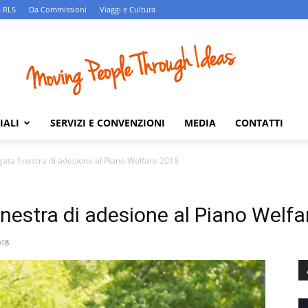
 RLS
Da Commissioni
Viaggi e Cultura
IALI
SERVIZI E CONVENZIONI
MEDIA
CONTATTI
gata finestra di adesione al Piano Welfare 2018
inestra di adesione al Piano Welf
018