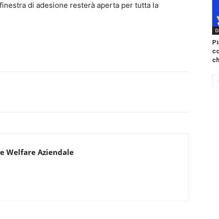
 finestra di adesione resterà aperta per tutta la
D
Pi
c
ch
e Welfare Aziendale