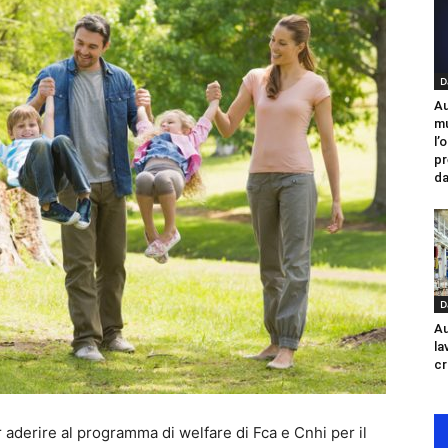
D
Au
mu
l’
pr
da
D
Au
la
cr
 aderire al programma di welfare di Fca e Cnhi per il