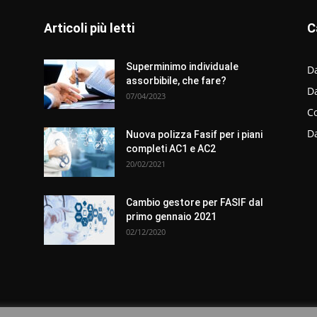
Articoli più letti
C
Superminimo individuale
Da
assorbibile, che fare?
D
07/04/2023
C
D
Nuova polizza Fasif per i piani
completi AC1 e AC2
20/02/2021
Cambio gestore per FASIF dal
primo gennaio 2021
02/12/2020