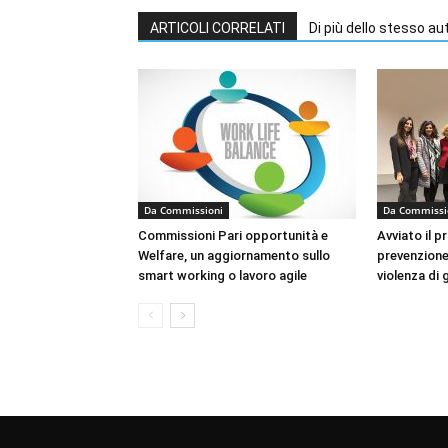
ARTICOLI CORRELATI
Di più dello stesso au
Da Commissioni
Da Commissi
Commissioni Pari opportunità e
Avviato il p
Welfare, un aggiornamento sullo
prevenzione 
smart working o lavoro agile
violenza di 