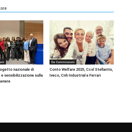
tore
oni
Da Commissioni
rogetto nazionale di
Conto Welfare 2025, Ccsl Stellantis,
e sensibilizzazione sulla
Iveco, Cnh Industrial e Ferrari
genere