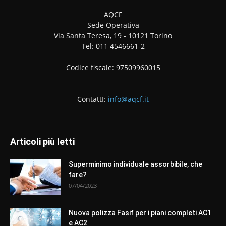
AQCF
Sede Operativa
Via Santa Teresa, 19 - 10121 Torino
Tel: 011 4546661-2
Codice fiscale: 97509960015
ContattI:
info@aqcf.it
Articoli più letti
Superminimo individuale assorbibile, che
fare?
07/04/2023
Nuova polizza Fasif per i piani completi AC1
e AC2