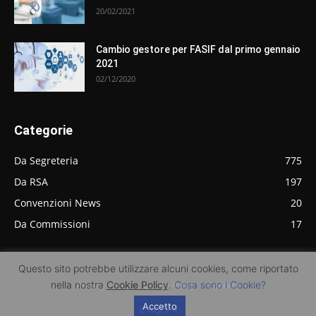
20/02/2021
Cambio gestore per FASIF dal primo gennaio
2021
02/12/2020
Categorie
Da Segreteria
775
Da RSA
197
Convenzioni News
20
Da Commissioni
17
Questo sito potrebbe utilizzare alcuni cookies, come riportato
nella nostra
Cookie Policy
.
Cosa sono i Cookie?
Privacy Policy
Cookie Policy
Contatti
Accetto
© AQCF-R