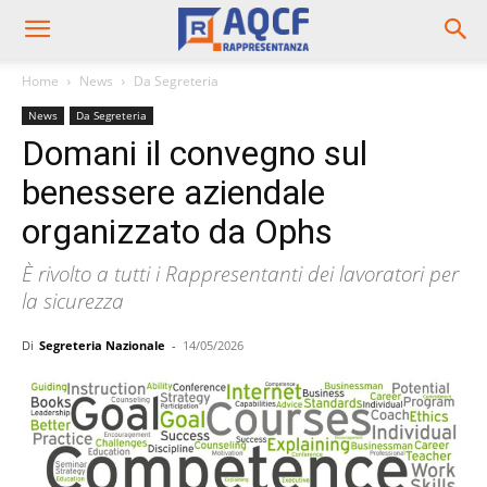
Home
News
Da Segreteria
News
Da Segreteria
Domani il convegno sul
benessere aziendale
organizzato da Ophs
È rivolto a tutti i Rappresentanti dei lavoratori per
la sicurezza
Di
Segreteria Nazionale
-
14/05/2026