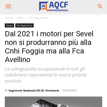
Home
News
Da Segreteria
News
Da Segreteria
Dal 2021 i motori per Sevel
non si produrranno più alla
Cnhi Foggia ma alla Fca
Avellino
La salvaguardia occupazionale in tutti gli
stabilimenti rappresenta la nostra priorità
assoluta
Di
Segreterie Nazionali OO.SS. firmatarie
-
03/07/2019