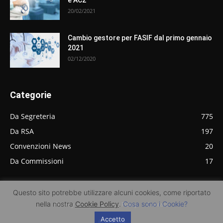
20/02/2021
Cambio gestore per FASIF dal primo gennaio
2021
02/12/2020
Categorie
Da Segreteria
775
Da RSA
197
Convenzioni News
20
Da Commissioni
17
Questo sito potrebbe utilizzare alcuni cookies, come riportato
nella nostra
Cookie Policy
.
Cosa sono i Cookie?
Privacy Policy
Cookie Policy
Contatti
Accetto
© AQCF-R