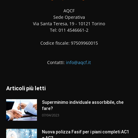
AQCF
Sede Operativa
Via Santa Teresa, 19 - 10121 Torino
Tel: 011 4546661-2
Codice fiscale: 97509960015
ContattI:
info@aqcf.it
Articoli più letti
Superminimo individuale assorbibile, che
fare?
07/04/2023
Nuova polizza Fasif per i piani completi AC1
e AC2