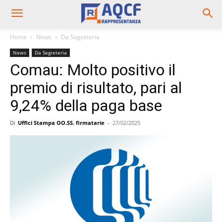
Home
News
Da Segreteria
News
Da Segreteria
Comau: Molto positivo il
premio di risultato, pari al
9,24% della paga base
Di
Uffici Stampa OO.SS. firmatarie
-
27/02/2025