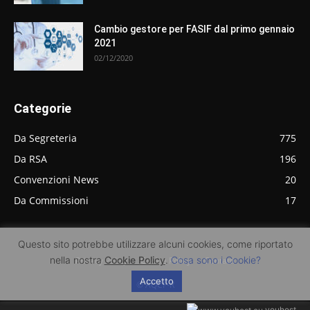
Cambio gestore per FASIF dal primo gennaio
2021
02/12/2020
Categorie
Da Segreteria
775
Da RSA
196
Convenzioni News
20
Da Commissioni
17
Questo sito potrebbe utilizzare alcuni cookies, come riportato
nella nostra
Cookie Policy
.
Cosa sono i Cookie?
Privacy Policy
Cookie Policy
Contatti
Accetto
© AQCF-R
youhost