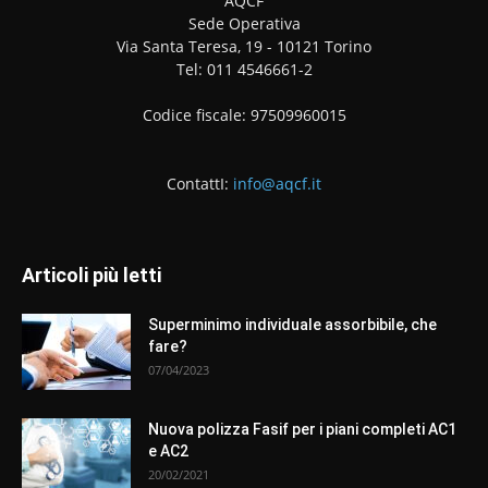
AQCF
Sede Operativa
Via Santa Teresa, 19 - 10121 Torino
Tel: 011 4546661-2
Codice fiscale: 97509960015
ContattI:
info@aqcf.it
Articoli più letti
Superminimo individuale assorbibile, che
fare?
07/04/2023
Nuova polizza Fasif per i piani completi AC1
e AC2
20/02/2021