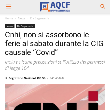
Home
News
Da Segreteria
News
Da Segreteria
Cnhi, non si assorbono le
ferie al sabato durante la CIG
causale “Covid”
Inoltre alcune precisazioni sull’utilizzo dei permessi
di legge 104
Di
Segreterie Nazionali OO.SS.
-
14/04/2020