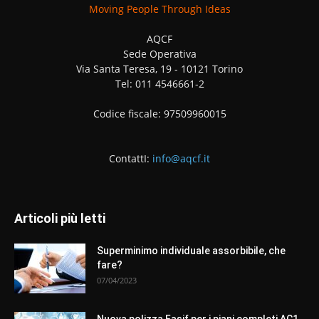
Moving People Through Ideas
AQCF
Sede Operativa
Via Santa Teresa, 19 - 10121 Torino
Tel: 011 4546661-2
Codice fiscale: 97509960015
ContattI:
info@aqcf.it
Articoli più letti
Superminimo individuale assorbibile, che
fare?
07/04/2023
Nuova polizza Fasif per i piani completi AC1