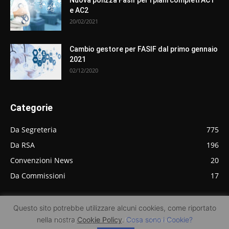
e AC2
20/02/2021
Cambio gestore per FASIF dal primo gennaio
2021
02/12/2020
Categorie
Da Segreteria
775
Da RSA
196
Convenzioni News
20
Da Commissioni
17
Questo sito potrebbe utilizzare alcuni cookies, come riportato
nella nostra
Cookie Policy
.
Cosa sono i Cookie?
Privacy Policy
Cookie Policy
Contatti