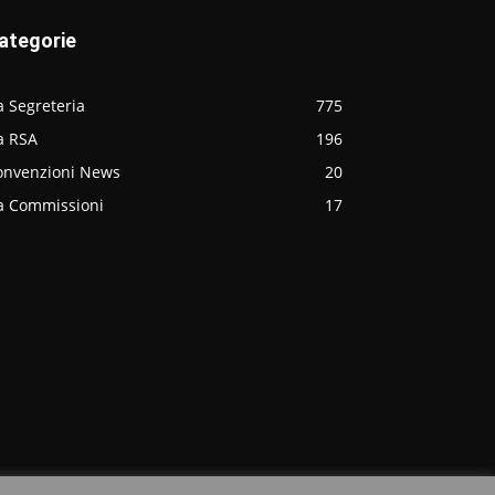
ategorie
 Segreteria
775
a RSA
196
onvenzioni News
20
a Commissioni
17