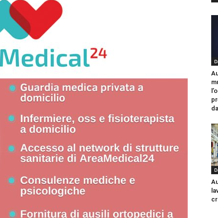
D
Au
mu
l’
pr
da
D
Au
la
cr