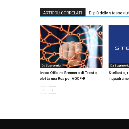
ARTICOLI CORRELATI
Di più dello stesso au
Da Segreteria
Da Segreteri
Iveco Officine Brennero di Trento,
Stellantis, 
eletta una Rsa per AQCF-R
inquadrame