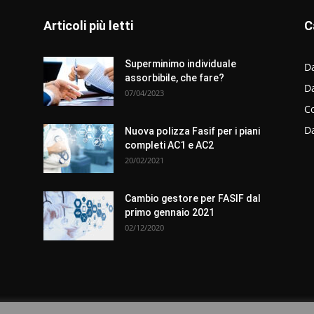
Articoli più letti
C
Superminimo individuale
Da
assorbibile, che fare?
D
07/04/2023
C
D
Nuova polizza Fasif per i piani
completi AC1 e AC2
20/02/2021
Cambio gestore per FASIF dal
primo gennaio 2021
02/12/2020