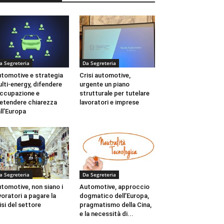
a Segreteria
Da Segreteria
tomotive e strategia
Crisi automotive,
lti-energy, difendere
urgente un piano
occupazione e
strutturale per tutelare
etendere chiarezza
lavoratori e imprese
ll’Europa
a Segreteria
Da Segreteria
tomotive, non siano i
Automotive, approccio
voratori a pagare la
dogmatico dell’Europa,
isi del settore
pragmatismo della Cina,
e la necessità di...