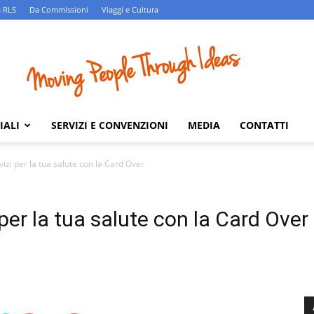
 RLS
Da Commissioni
Viaggi e Cultura
IALI
SERVIZI E CONVENZIONI
MEDIA
CONTATTI
izi per la tua salute con la Card Over
per la tua salute con la Card Over