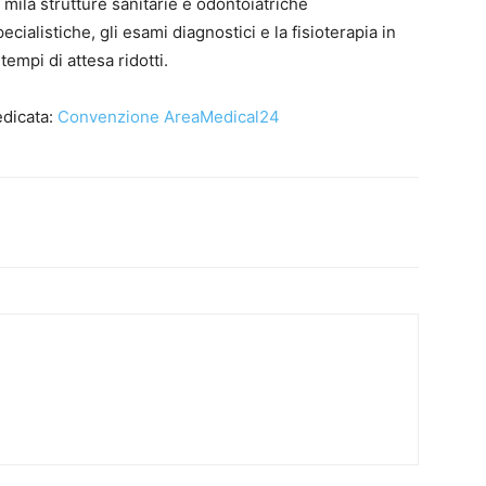
 2 mila strutture sanitarie e odontoiatriche
cialistiche, gli esami diagnostici e la fisioterapia in
empi di attesa ridotti.
edicata:
Convenzione AreaMedical24