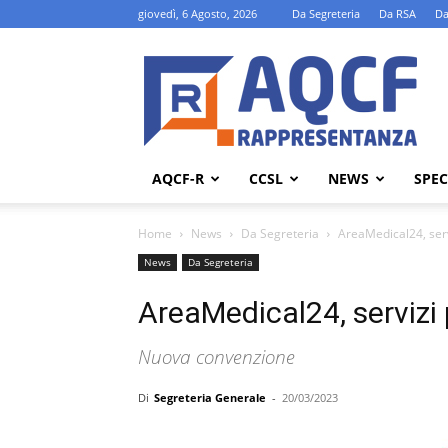
giovedì, 6 Agosto, 2026
Da Segreteria
Da RSA
Da
AQCF-
R
AQCF-R
CCSL
NEWS
SPEC
Home
News
Da Segreteria
AreaMedical24, serv
News
Da Segreteria
AreaMedical24, servizi 
Nuova convenzione
Di
Segreteria Generale
-
20/03/2023