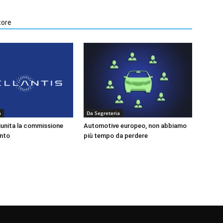
tore
a
Da Segreteria
riunita la commissione
Automotive europeo, non abbiamo
nto
più tempo da perdere