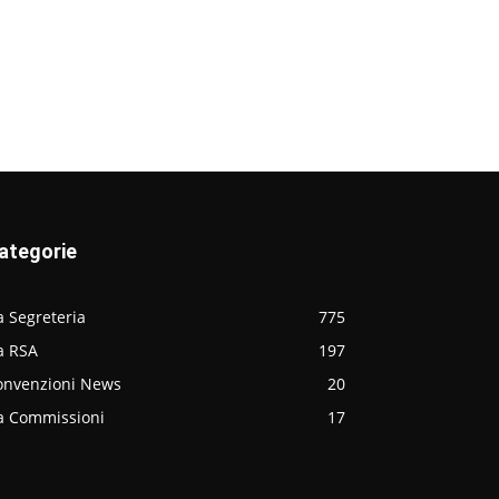
ategorie
 Segreteria
775
a RSA
197
onvenzioni News
20
a Commissioni
17