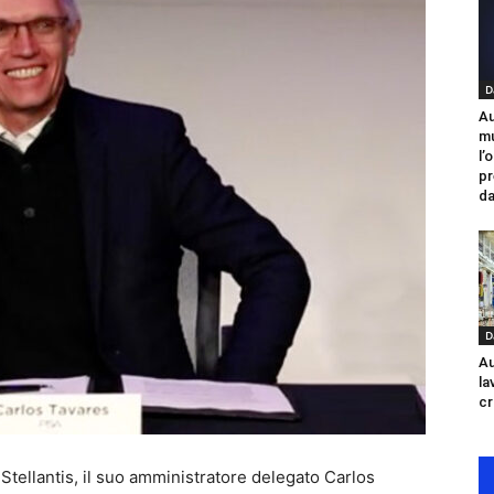
D
Au
mu
l’
pr
da
D
Au
la
cr
 Stellantis, il suo amministratore delegato Carlos