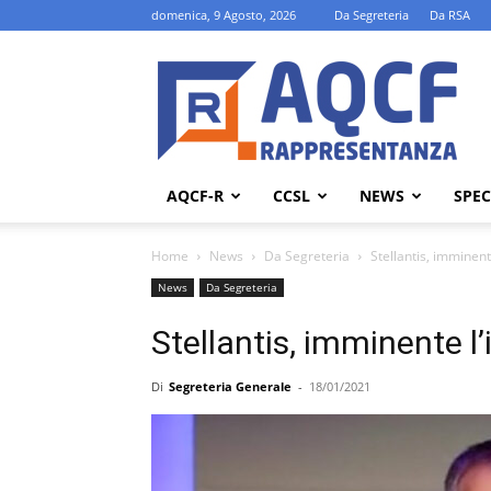
domenica, 9 Agosto, 2026
Da Segreteria
Da RSA
AQCF-
R
AQCF-R
CCSL
NEWS
SPEC
Home
News
Da Segreteria
Stellantis, imminent
News
Da Segreteria
Stellantis, imminente l
Di
Segreteria Generale
-
18/01/2021