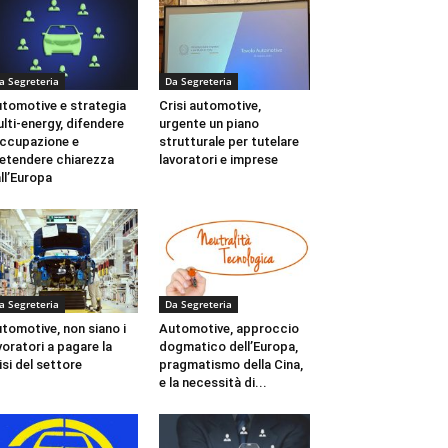
a Segreteria
Da Segreteria
tomotive e strategia
Crisi automotive,
lti-energy, difendere
urgente un piano
occupazione e
strutturale per tutelare
etendere chiarezza
lavoratori e imprese
ll’Europa
a Segreteria
Da Segreteria
tomotive, non siano i
Automotive, approccio
voratori a pagare la
dogmatico dell’Europa,
isi del settore
pragmatismo della Cina,
e la necessità di...