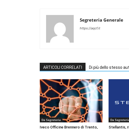
Segreteria Generale
https://aqcf.it
ARTICOLI CORRELATI
Di più dello stesso au
Da Segreteria
Da Segreteri
Iveco Officine Brennero di Trento,
Stellantis, 