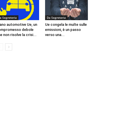
a Segreteria
Da Segreteria
ano automotive Ue, un
Ue congela le multe sulle
ompromesso debole
emissioni, è un passo
e non risolve la crisi...
verso una...