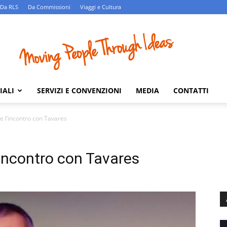
Da RLS
Da Commissioni
Viaggi e Cultura
IALI
SERVIZI E CONVENZIONI
MEDIA
CONTATTI
e l’incontro con Tavares
’incontro con Tavares