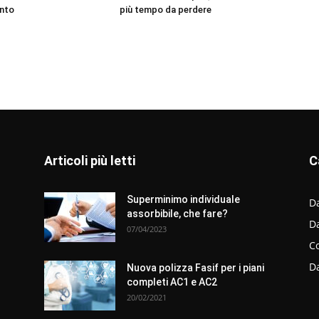
nto
più tempo da perdere
Articoli più letti
C
Superminimo individuale
Da
assorbibile, che fare?
D
07/04/2023
C
D
Nuova polizza Fasif per i piani
completi AC1 e AC2
20/02/2021