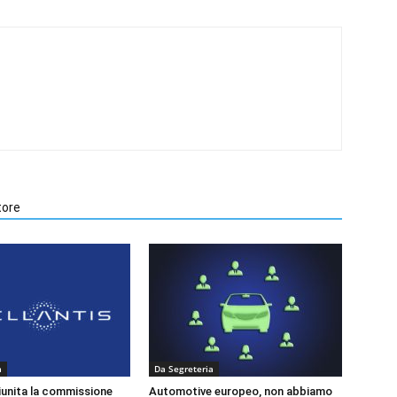
tore
a
Da Segreteria
riunita la commissione
Automotive europeo, non abbiamo