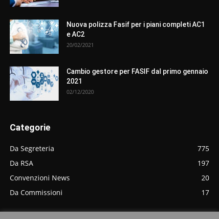
Nuova polizza Fasif per i piani completi AC1
e AC2
20/02/2021
Cambio gestore per FASIF dal primo gennaio
2021
02/12/2020
Categorie
Da Segreteria
775
Da RSA
197
Convenzioni News
20
Da Commissioni
17