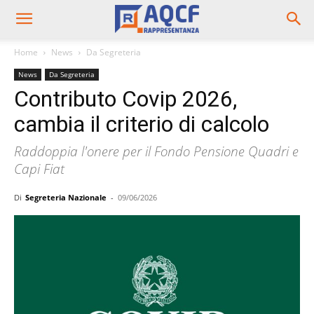
Home
News
Da Segreteria
News
Da Segreteria
Contributo Covip 2026,
cambia il criterio di calcolo
Raddoppia l'onere per il Fondo Pensione Quadri e
Capi Fiat
Di
Segreteria Nazionale
-
09/06/2026