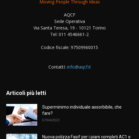
Moving People Through Ideas
AQCF
Sede Operativa
Via Santa Teresa, 19 - 10121 Torino
Tel: 011 4546661-2
Codice fiscale: 97509960015
ContattI:
info@aqcf.it
Articoli più letti
Superminimo individuale assorbibile, che
fare?
07/04/2023
Nuova polizza Fasif per i piani completi AC1 e