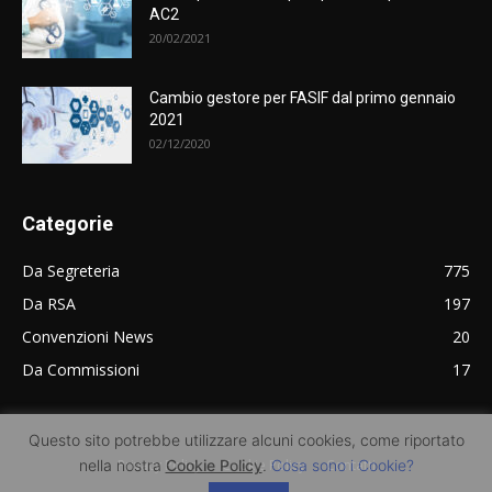
AC2
20/02/2021
Cambio gestore per FASIF dal primo gennaio
2021
02/12/2020
Categorie
Da Segreteria
775
Da RSA
197
Convenzioni News
20
Da Commissioni
17
Questo sito potrebbe utilizzare alcuni cookies, come riportato
nella nostra
Cookie Policy
.
Cosa sono i Cookie?
Privacy Policy
Cookie Policy
Contatti