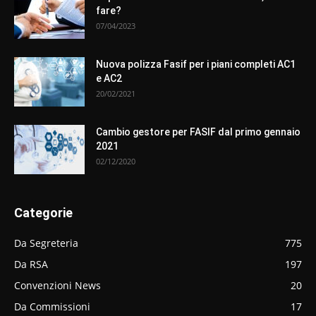
fare?
07/04/2023
Nuova polizza Fasif per i piani completi AC1
e AC2
20/02/2021
Cambio gestore per FASIF dal primo gennaio
2021
02/12/2020
Categorie
Da Segreteria
775
Da RSA
197
Convenzioni News
20
Da Commissioni
17