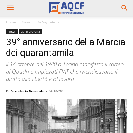
Home
News
Da Segreteria
News
Da Segreteria
39° anniversario della Marcia
dei quarantamila
il 14 ottobre del 1980 a Torino manifestò il corteo
di Quadri e Impiegati FIAT che rivendicavano il
diritto alla libertà e al lavoro
Di
Segreteria Generale
-
14/10/2019