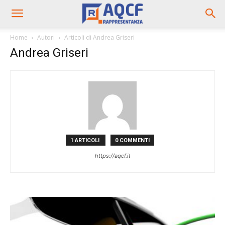
Home
Autori
Articoli di Andrea Griseri
Andrea Griseri
1 ARTICOLI
0 COMMENTI
https://aqcf.it