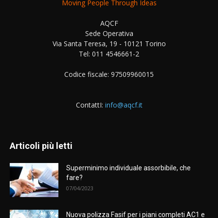
Moving People Through Ideas
AQCF
Sede Operativa
Via Santa Teresa, 19 - 10121 Torino
Tel: 011 4546661-2
Codice fiscale: 97509960015
ContattI:
info@aqcf.it
Articoli più letti
Superminimo individuale assorbibile, che
fare?
07/04/2023
Nuova polizza Fasif per i piani completi AC1 e