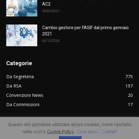
AC2
20/02/2021
Cambio gestore per FASIF dal primo gennaio
2021
02/12/2020
Categorie
Da Segreteria
775
Da RSA
197
Convenzioni News
20
Da Commissioni
17
Questo sito potrebbe utilizzare alcuni cookies, come riportato
nella nostra
Cookie Policy
.
Cosa sono i Cookie?
Privacy Policy
Cookie Policy
Contatti